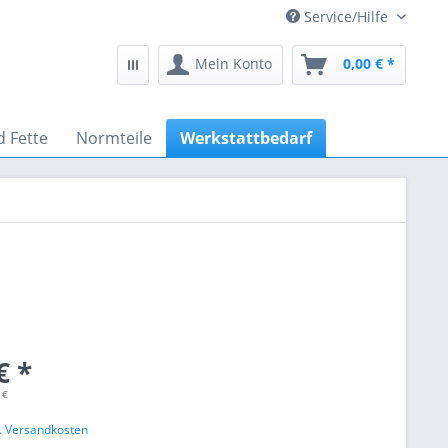
Service/Hilfe
Mein Konto
0,00 € *
d Fette
Normteile
Werkstattbedarf
€ *
 €
l. Versandkosten