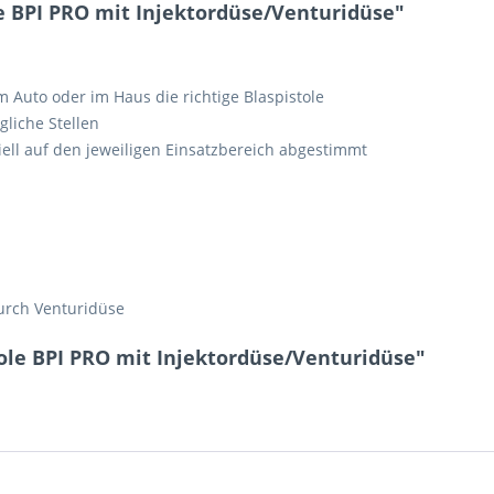
e BPI PRO mit Injektordüse/Venturidüse"
5 + 4 = ?
 Auto oder im Haus die richtige Blaspistole
gliche Stellen
iell auf den jeweiligen Einsatzbereich abgestimmt
Ich ha
und stim
Mit * gek
urch Venturidüse
Senden
ole BPI PRO mit Injektordüse/Venturidüse"