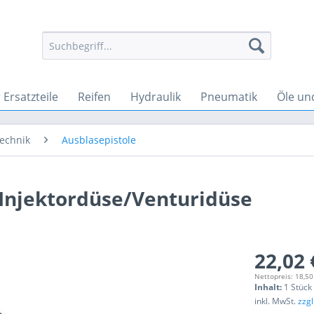
Ersatzteile
Reifen
Hydraulik
Pneumatik
Öle un
technik
Ausblasepistole
 Injektordüse/Venturidüse
22,02 
Nettopreis: 18,50
Inhalt:
1 Stück
inkl. MwSt.
zzg