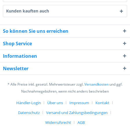
Kunden kauften auch
So können Sie uns erreichen
Shop Service
9 - 3 = ?
Informationen
Newsletter
* Alle Preise inkl. gesetzl. Mehrwertsteuer zzgl.
Versandkosten
und ggf.
Nachnahmegebühren, wenn nicht anders beschrieben
Ich habe die
Datenschutzerklärung
gelesen,
verstanden und stimme zu. *
Händler-Login
Über uns
Impressum
Kontakt
Mit * gekennzeichnete Felder sind Pflichtfelder.
Datenschutz
Versand und Zahlungsbedingungen
Senden
Widerrufsrecht
AGB