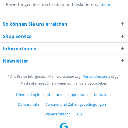
Bewertungen lesen, schreiben und diskutieren...
mehr
So können Sie uns erreichen
Shop Service
Informationen
6 * 3 = ?
Newsletter
* Alle Preise inkl. gesetzl. Mehrwertsteuer zzgl.
Versandkosten
und ggf.
Nachnahmegebühren, wenn nicht anders beschrieben
Händler-Login
Über uns
Impressum
Kontakt
Ich habe die
Datenschutzerklärung
gelesen,
verstanden und stimme zu. *
Datenschutz
Versand und Zahlungsbedingungen
Mit * gekennzeichnete Felder sind Pflichtfelder.
Widerrufsrecht
AGB
Senden