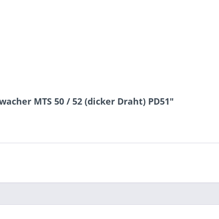
3 + 5 = ?
Ich ha
und stim
Mit * gek
acher MTS 50 / 52 (dicker Draht) PD51"
Senden