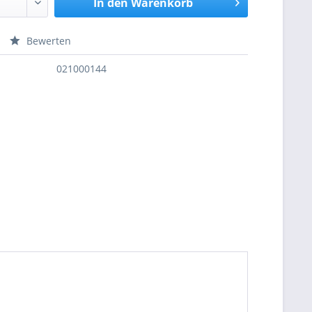
In den
Warenkorb
Bewerten
nfragen
021000144