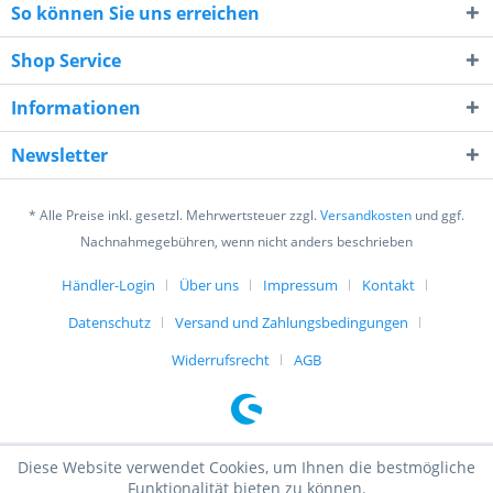
So können Sie uns erreichen
Shop Service
Informationen
Ich habe die
Datenschutzerklärung
gelesen,
verstanden und stimme zu. *
Newsletter
Mit * gekennzeichnete Felder sind Pflichtfelder.
* Alle Preise inkl. gesetzl. Mehrwertsteuer zzgl.
Versandkosten
und ggf.
Senden
Nachnahmegebühren, wenn nicht anders beschrieben
Händler-Login
Über uns
Impressum
Kontakt
Datenschutz
Versand und Zahlungsbedingungen
Widerrufsrecht
AGB
Diese Website verwendet Cookies, um Ihnen die bestmögliche
Funktionalität bieten zu können.