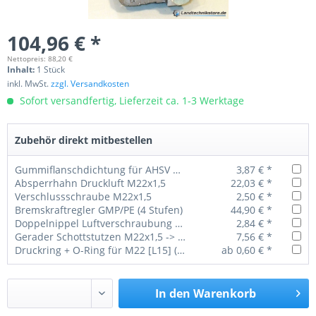
104,96 € *
Nettopreis: 88,20 €
Inhalt:
1 Stück
inkl. MwSt.
zzgl. Versandkosten
Sofort versandfertig, Lieferzeit ca. 1-3 Werktage
Zubehör direkt mitbestellen
Gummiflanschdichtung für AHSV und BKR
3,87 € *
Absperrhahn Druckluft M22x1,5
22,03 € *
Verschlussschraube M22x1,5
2,50 € *
Bremskraftregler GMP/PE (4 Stufen)
44,90 € *
Doppelnippel Luftverschraubung M22 x 1,5 L15
2,84 € *
Gerader Schottstutzen M22x1,5 -> M22x1,5 (L 15) mit GM
7,56 € *
Druckring + O-Ring für M22 [L15] (1 VPE = 100 Stück)
ab 0,60 € *
In den
Warenkorb