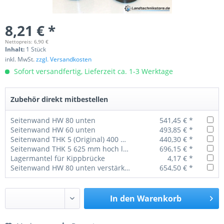
8,21 € *
Nettopreis: 6,90 €
Inhalt:
1 Stück
inkl. MwSt.
zzgl. Versandkosten
Sofort versandfertig, Lieferzeit ca. 1-3 Werktage
Zubehör direkt mitbestellen
Seitenwand HW 80 unten
541,45 € *
Seitenwand HW 60 unten
493,85 € *
Seitenwand THK 5 (Original) 400 mm
440,30 € *
Seitenwand THK 5 625 mm hoch laserverschweißt, profiliert
696,15 € *
Lagermantel für Kippbrücke
4,17 € *
Seitenwand HW 80 unten verstärkt + 3 Einschweißstreben (3/3)
654,50 € *
In den
Warenkorb