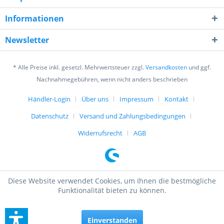
Informationen
Newsletter
Ich habe die
Datenschutzerklärung
gelesen,
verstanden und stimme zu. *
* Alle Preise inkl. gesetzl. Mehrwertsteuer zzgl.
Versandkosten
und ggf.
Mit * gekennzeichnete Felder sind Pflichtfelder.
Nachnahmegebühren, wenn nicht anders beschrieben
Senden
Händler-Login
Über uns
Impressum
Kontakt
Datenschutz
Versand und Zahlungsbedingungen
Widerrufsrecht
AGB
Diese Website verwendet Cookies, um Ihnen die bestmögliche
Funktionalität bieten zu können.
Einverstanden