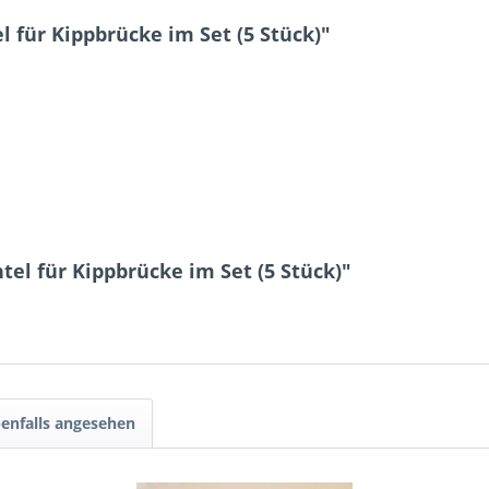
für Kippbrücke im Set (5 Stück)"
9 - 2 = ?
Ich ha
und stim
Mit * gek
el für Kippbrücke im Set (5 Stück)"
Senden
enfalls angesehen