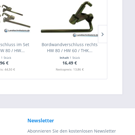
chluss im Set
Bordwandverschluss rechts
Bordwandve
HW 80 / HW...
HW 80 / HW 60 / THK...
HW 80 / HW
t
1 Stück
Inhalt
1 Stück
Inha
,96 €
16,49 €
1
is: 44,50 €
Nettopreis: 13,86 €
Nettopr
Newsletter
Abonnieren Sie den kostenlosen Newsletter