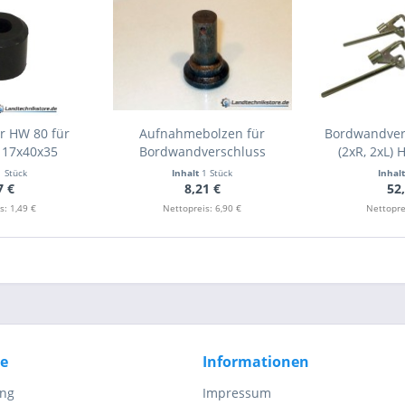
r HW 80 für
Aufnahmebolzen für
Bordwandvers
 17x40x35
Bordwandverschluss
(2xR, 2xL) 
1 Stück
Inhalt
1 Stück
Inhal
7 €
8,21 €
52
s: 1,49 €
Nettopreis: 6,90 €
Nettopre
ce
Informationen
ung
Impressum