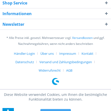
Shop Service
Ich habe die
Datenschutzerklärung
gelesen,
verstanden und stimme zu. *
Informationen
Mit * gekennzeichnete Felder sind Pflichtfelder.
Newsletter
Senden
* Alle Preise inkl. gesetzl. Mehrwertsteuer zzgl.
Versandkosten
und ggf.
Nachnahmegebühren, wenn nicht anders beschrieben
Händler-Login
Über uns
Impressum
Kontakt
Datenschutz
Versand und Zahlungsbedingungen
Widerrufsrecht
AGB
Diese Website verwendet Cookies, um Ihnen die bestmögliche
Funktionalität bieten zu können.