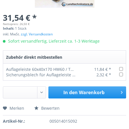
31,54 € *
Nettopreis: 26,50 €
Inhalt:
1 Stück
inkl. MwSt.
zzgl. Versandkosten
Sofort versandfertig, Lieferzeit ca. 1-3 Werktage
Zubehör direkt mitbestellen
Auflageleiste 60x40x170 HW60 / THK5
11,84 € *
Sicherungsblech für Auflageleiste HW 60 / THK 5
2,32 € *
In den
Warenkorb
Merken
Bewerten
Preis anfragen
Artikel-Nr.:
005014015092