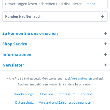
Bewertungen lesen, schreiben und diskutieren...
mehr
Kunden kauften auch
So können Sie uns erreichen
Shop Service
10 - 5 = ?
Informationen
Newsletter
* Alle Preise inkl. gesetzl. Mehrwertsteuer zzgl.
Versandkosten
und ggf.
Ich habe die
Datenschutzerklärung
gelesen,
Nachnahmegebühren, wenn nicht anders beschrieben
verstanden und stimme zu. *
Mit * gekennzeichnete Felder sind Pflichtfelder.
Händler-Login
Über uns
Impressum
Kontakt
Datenschutz
Versand und Zahlungsbedingungen
Senden