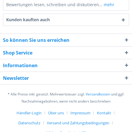
Bewertungen lesen, schreiben und diskutieren...
mehr
Kunden kauften auch
So können Sie uns erreichen
Shop Service
1 + 1 = ?
Informationen
Newsletter
* Alle Preise inkl. gesetzl. Mehrwertsteuer zzgl.
Versandkosten
und ggf.
Ich habe die
Datenschutzerklärung
gelesen,
Nachnahmegebühren, wenn nicht anders beschrieben
verstanden und stimme zu. *
Mit * gekennzeichnete Felder sind Pflichtfelder.
Händler-Login
Über uns
Impressum
Kontakt
Datenschutz
Versand und Zahlungsbedingungen
Senden