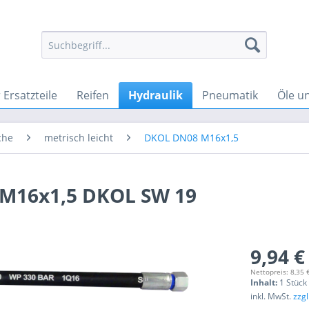
Ersatzteile
Reifen
Hydraulik
Pneumatik
Öle u
che
metrisch leicht
DKOL DN08 M16x1,5
 M16x1,5 DKOL SW 19
9,94 €
Nettopreis: 8,35 
Inhalt:
1 Stück
inkl. MwSt.
zzg