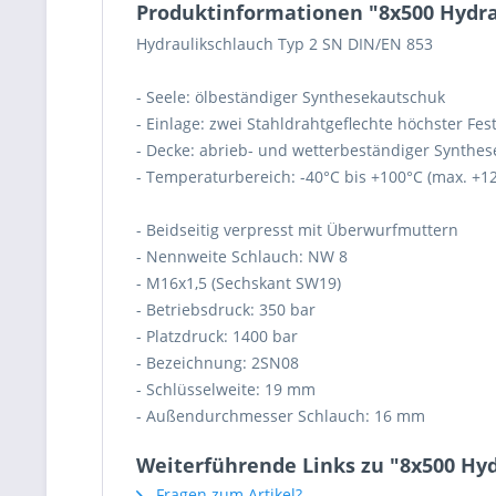
Produktinformationen "8x500 Hydra
Hydraulikschlauch Typ 2 SN DIN/EN 853
- Seele: ölbeständiger Synthesekautschuk
- Einlage: zwei Stahldrahtgeflechte höchster Fest
- Decke: abrieb- und wetterbeständiger Synthe
- Temperaturbereich: -40°C bis +100°C (max. +1
- Beidseitig verpresst mit Überwurfmuttern
- Nennweite Schlauch: NW 8
- M16x1,5 (Sechskant SW19)
- Betriebsdruck: 350 bar
- Platzdruck: 1400 bar
- Bezeichnung: 2SN08
- Schlüsselweite: 19 mm
- Außendurchmesser Schlauch: 16 mm
Weiterführende Links zu "8x500 Hy
Fragen zum Artikel?