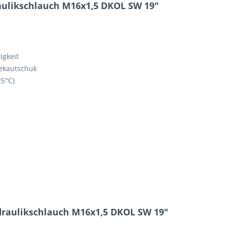
ulikschlauch M16x1,5 DKOL SW 19"
6 - 3 = ?
igkeit
sekautschuk
25°C)
Ich ha
und stim
Mit * gek
Senden
draulikschlauch M16x1,5 DKOL SW 19"