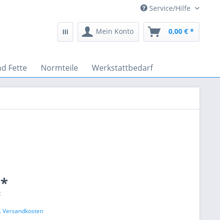
Service/Hilfe
Mein Konto
0,00 € *
nd Fette
Normteile
Werkstattbedarf
 *
€
l. Versandkosten