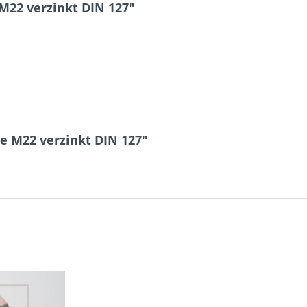
M22 verzinkt DIN 127"
2 * 1 = ?
Ich ha
e M22 verzinkt DIN 127"
und stim
Mit * gek
Senden