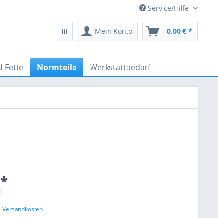
Service/Hilfe
Mein Konto
0,00 € *
d Fette
Normteile
Werkstattbedarf
 *
€
l. Versandkosten