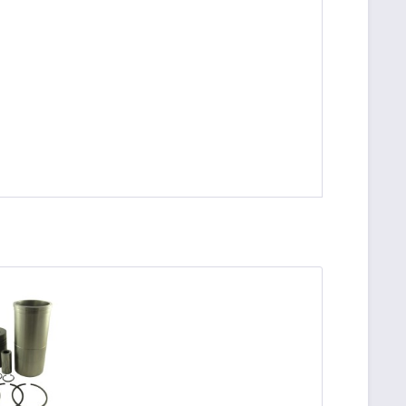
be die
Datenschutzerklärung
gelesen, verstanden
me zu. *
ennzeichnete Felder sind Pflichtfelder.