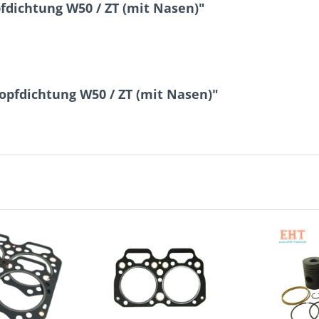
fdichtung W50 / ZT (mit Nasen)"
9 - 8 = ?
opfdichtung W50 / ZT (mit Nasen)"
Ich ha
und stim
Mit * gek
Senden