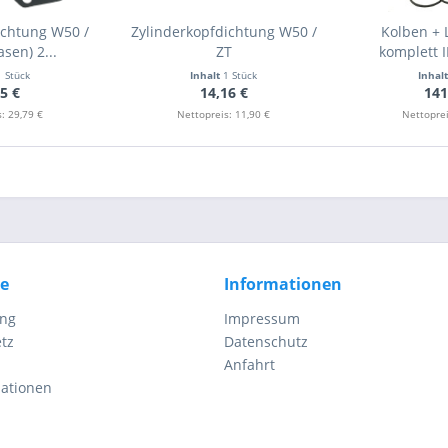
ichtung W50 /
Zylinderkopfdichtung W50 /
Kolben + 
sen) 2...
ZT
komplett 
1 Stück
Inhalt
1 Stück
Inhal
5 €
14,16 €
141
: 29,79 €
Nettopreis: 11,90 €
Nettoprei
ce
Informationen
ung
Impressum
tz
Datenschutz
Anfahrt
mationen