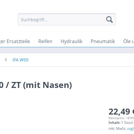
r Ersatzteile
Reifen
Hydraulik
Pneumatik
Öle 
IFA W50
 / ZT (mit Nasen)
22,49 
Nettopreis: 18,90
Inhalt:
1 Stück
inkl. MwSt.
zzg