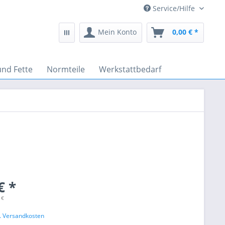
Service/Hilfe
Mein Konto
0,00 € *
und Fette
Normteile
Werkstattbedarf
€ *
 €
l. Versandkosten