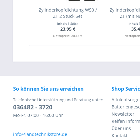
Zylinderkopfdichtung W50 /
Zylinderkopfd
ZT 2 Stück Set
ZT (mit Na
Inhalt
1 Stück
Inhalt
23,95 €
35,4
Nettopreis: 20,13 €
Nettopreis
So können Sie uns erreichen
Shop Servi
Altölentsorg
Telefonische Unterstützung und Beratung unter:
036482 - 3720
Batteriengese
Newsletter
Mo-Fr, 07:00 - 16:00 Uhr
Reifen Infor
Über uns
info@landtechnikstore.de
Kontakt