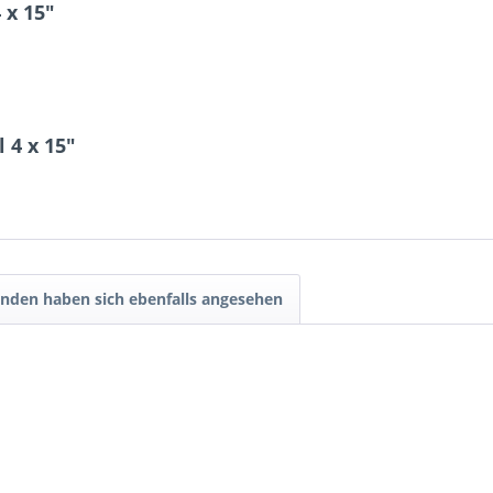
 x 15"
 4 x 15"
2 * 10 = ?
nden haben sich ebenfalls angesehen
Ich ha
und stim
Mit * gek
Senden