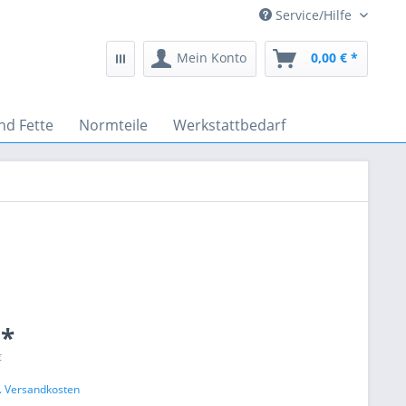
Service/Hilfe
Mein Konto
0,00 € *
nd Fette
Normteile
Werkstattbedarf
 *
€
l. Versandkosten