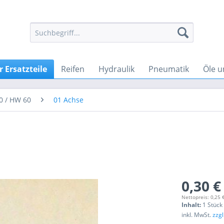
 Ersatzteile
Reifen
Hydraulik
Pneumatik
Öle u
0 / HW 60
01 Achse
0,30 €
Nettopreis: 0,25 
Inhalt:
1 Stück
inkl. MwSt.
zzg