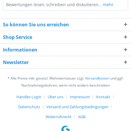
Bewertungen lesen, schreiben und diskutieren...
mehr
So können Sie uns erreichen
Shop Service
Informationen
2 + 2 = ?
Newsletter
* Alle Preise inkl. gesetzl. Mehrwertsteuer zzgl.
Versandkosten
und ggf.
Nachnahmegebühren, wenn nicht anders beschrieben
Händler-Login
Über uns
Impressum
Kontakt
Ich habe die
Datenschutzerklärung
gelesen,
verstanden und stimme zu. *
Datenschutz
Versand und Zahlungsbedingungen
Mit * gekennzeichnete Felder sind Pflichtfelder.
Widerrufsrecht
AGB
Senden