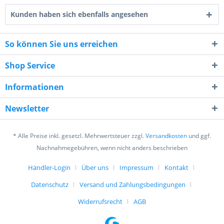
Kunden haben sich ebenfalls angesehen
So können Sie uns erreichen
Shop Service
4 + 6 = ?
Informationen
Newsletter
* Alle Preise inkl. gesetzl. Mehrwertsteuer zzgl.
Versandkosten
und ggf.
Ich habe die
Datenschutzerklärung
gelesen,
Nachnahmegebühren, wenn nicht anders beschrieben
verstanden und stimme zu. *
Händler-Login
Über uns
Impressum
Kontakt
Mit * gekennzeichnete Felder sind Pflichtfelder.
Datenschutz
Versand und Zahlungsbedingungen
Senden
Widerrufsrecht
AGB