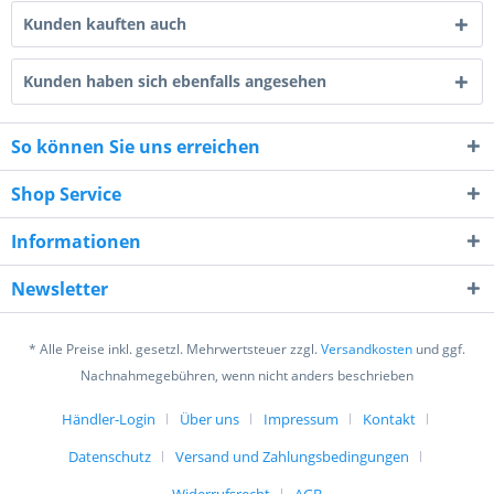
Kunden kauften auch
Kunden haben sich ebenfalls angesehen
So können Sie uns erreichen
9 - 5 = ?
Shop Service
Informationen
Newsletter
Ich habe die
Datenschutzerklärung
gelesen,
verstanden und stimme zu. *
* Alle Preise inkl. gesetzl. Mehrwertsteuer zzgl.
Versandkosten
und ggf.
Mit * gekennzeichnete Felder sind Pflichtfelder.
Nachnahmegebühren, wenn nicht anders beschrieben
Senden
Händler-Login
Über uns
Impressum
Kontakt
Datenschutz
Versand und Zahlungsbedingungen