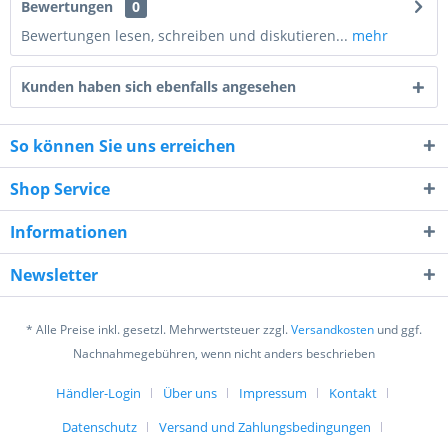
Bewertungen
0
Bewertungen lesen, schreiben und diskutieren...
mehr
Kunden haben sich ebenfalls angesehen
So können Sie uns erreichen
Shop Service
8 - 5 = ?
Informationen
Newsletter
* Alle Preise inkl. gesetzl. Mehrwertsteuer zzgl.
Versandkosten
und ggf.
Ich habe die
Datenschutzerklärung
gelesen,
Nachnahmegebühren, wenn nicht anders beschrieben
verstanden und stimme zu. *
Händler-Login
Über uns
Impressum
Kontakt
Mit * gekennzeichnete Felder sind Pflichtfelder.
Datenschutz
Versand und Zahlungsbedingungen
Senden