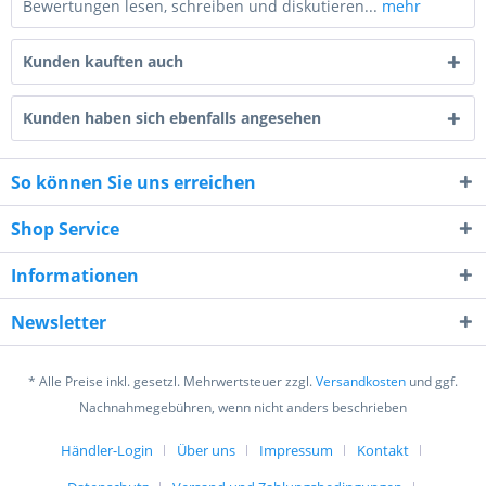
Bewertungen lesen, schreiben und diskutieren...
mehr
Kunden kauften auch
Kunden haben sich ebenfalls angesehen
So können Sie uns erreichen
8 - 1 = ?
Shop Service
Informationen
Newsletter
Ich habe die
Datenschutzerklärung
gelesen,
verstanden und stimme zu. *
* Alle Preise inkl. gesetzl. Mehrwertsteuer zzgl.
Versandkosten
und ggf.
Mit * gekennzeichnete Felder sind Pflichtfelder.
Nachnahmegebühren, wenn nicht anders beschrieben
Senden
Händler-Login
Über uns
Impressum
Kontakt