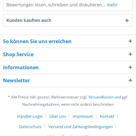
Bewertungen lesen, schreiben und diskutieren...
mehr
Kunden kauften auch
So können Sie uns erreichen
Shop Service
9 - 4 = ?
Informationen
Newsletter
* Alle Preise inkl. gesetzl. Mehrwertsteuer zzgl.
Versandkosten
und ggf.
Ich habe die
Datenschutzerklärung
gelesen,
Nachnahmegebühren, wenn nicht anders beschrieben
verstanden und stimme zu. *
Mit * gekennzeichnete Felder sind Pflichtfelder.
Händler-Login
Über uns
Impressum
Kontakt
Datenschutz
Versand und Zahlungsbedingungen
Senden