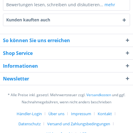
Bewertungen lesen, schreiben und diskutieren...
mehr
Kunden kauften auch
So können Sie uns erreichen
Shop Service
10 * 1 = ?
Informationen
Newsletter
* Alle Preise inkl. gesetzl. Mehrwertsteuer zzgl.
Versandkosten
und ggf.
Ich habe die
Datenschutzerklärung
gelesen,
Nachnahmegebühren, wenn nicht anders beschrieben
verstanden und stimme zu. *
Mit * gekennzeichnete Felder sind Pflichtfelder.
Händler-Login
Über uns
Impressum
Kontakt
Datenschutz
Versand und Zahlungsbedingungen
Senden