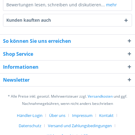
Bewertungen lesen, schreiben und diskutieren...
mehr
Kunden kauften auch
So können Sie uns erreichen
Shop Service
6 * 6 = ?
Informationen
Newsletter
* Alle Preise inkl. gesetzl. Mehrwertsteuer zzgl.
Versandkosten
und ggf.
Ich habe die
Datenschutzerklärung
gelesen,
Nachnahmegebühren, wenn nicht anders beschrieben
verstanden und stimme zu. *
Mit * gekennzeichnete Felder sind Pflichtfelder.
Händler-Login
Über uns
Impressum
Kontakt
Datenschutz
Versand und Zahlungsbedingungen
Senden