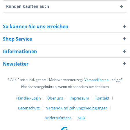
Kunden kauften auch
So können Sie uns erreichen
Shop Service
5 * 9 = ?
Informationen
Newsletter
* Alle Preise inkl. gesetzl. Mehrwertsteuer zzgl.
Versandkosten
und ggf.
Ich habe die
Datenschutzerklärung
gelesen,
Nachnahmegebühren, wenn nicht anders beschrieben
verstanden und stimme zu. *
Mit * gekennzeichnete Felder sind Pflichtfelder.
Händler-Login
Über uns
Impressum
Kontakt
Datenschutz
Versand und Zahlungsbedingungen
Senden
Widerrufsrecht
AGB