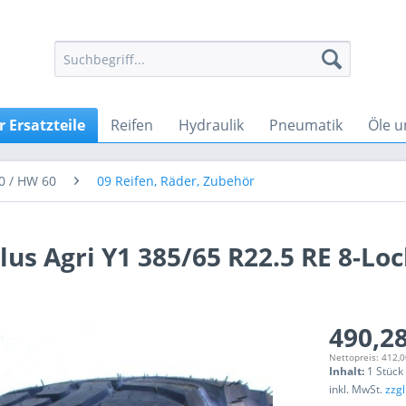
 Ersatzteile
Reifen
Hydraulik
Pneumatik
Öle u
0 / HW 60
09 Reifen, Räder, Zubehör
us Agri Y1 385/65 R22.5 RE 8-Lo
490,28
Nettopreis: 412,0
Inhalt:
1 Stück
inkl. MwSt.
zzg