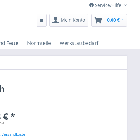
Service/Hilfe
Mein Konto
0,00 € *
nd Fette
Normteile
Werkstattbedarf
ch
 € *
0 €
l. Versandkosten