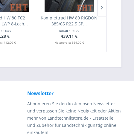
d HW 80 TC2
Komplettrad HW 80 RIGDON
Reifen RIGD
 LWP 8-Loch...
385/65 R22.5 SP...
RE SP
t
1 Stück
Inhalt
1 Stück
Inha
,28 €
439,11 €
29
s: 412,00 €
Nettopreis: 369,00 €
Nettopr
Newsletter
Abonnieren Sie den kostenlosen Newsletter
und verpassen Sie keine Neuigkeit oder Aktion
mehr von Landtechnikstore.de - Ersatzteile
und Zubehör für Landtechnik günstig online
einkaufen!.