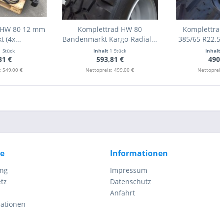
z HW 80 12 mm
Komplettrad HW 80
Komplettra
t (4x...
Bandenmarkt Kargo-Radial...
385/65 R22.5
1 Stück
Inhalt
1 Stück
Inhal
31 €
593,81 €
490
: 549,00 €
Nettopreis: 499,00 €
Nettoprei
ce
Informationen
ung
Impressum
tz
Datenschutz
Anfahrt
mationen