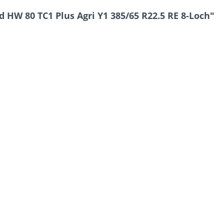
HW 80 TC1 Plus Agri Y1 385/65 R22.5 RE 8-Loch"
9 * 5 = ?
Ich ha
und stim
Mit * gek
Senden