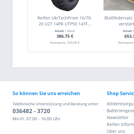
Reifen UkrTechProm 16/70-
Blattfedersat
20 U27 14PR UTP50 147F...
verstärk
Inhalt
1 Stück
Inhalt
386,75 €
653,
Nettopreis: 325,00 €
Nettopreis
So können Sie uns erreichen
Shop Servi
Altölentsorg
Telefonische Unterstützung und Beratung unter:
036482 - 3720
Batteriengese
Newsletter
Mo-Fr, 07:00 - 16:00 Uhr
Reifen Infor
Über uns