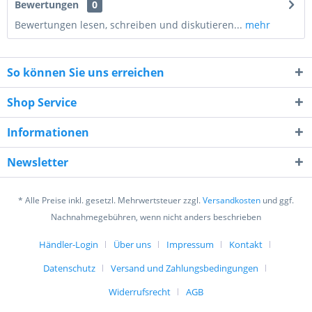
Bewertungen
0
Bewertungen lesen, schreiben und diskutieren...
mehr
So können Sie uns erreichen
Shop Service
Informationen
8 - 3 = ?
Newsletter
* Alle Preise inkl. gesetzl. Mehrwertsteuer zzgl.
Versandkosten
und ggf.
Nachnahmegebühren, wenn nicht anders beschrieben
Händler-Login
Über uns
Impressum
Kontakt
Ich habe die
Datenschutzerklärung
gelesen,
verstanden und stimme zu. *
Datenschutz
Versand und Zahlungsbedingungen
Mit * gekennzeichnete Felder sind Pflichtfelder.
Widerrufsrecht
AGB
Senden