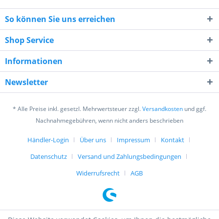
So können Sie uns erreichen
Shop Service
Informationen
6 * 6 = ?
Newsletter
* Alle Preise inkl. gesetzl. Mehrwertsteuer zzgl.
Versandkosten
und ggf.
Nachnahmegebühren, wenn nicht anders beschrieben
Händler-Login
Über uns
Impressum
Kontakt
Ich habe die
Datenschutzerklärung
gelesen,
verstanden und stimme zu. *
Datenschutz
Versand und Zahlungsbedingungen
Mit * gekennzeichnete Felder sind Pflichtfelder.
Widerrufsrecht
AGB
Senden