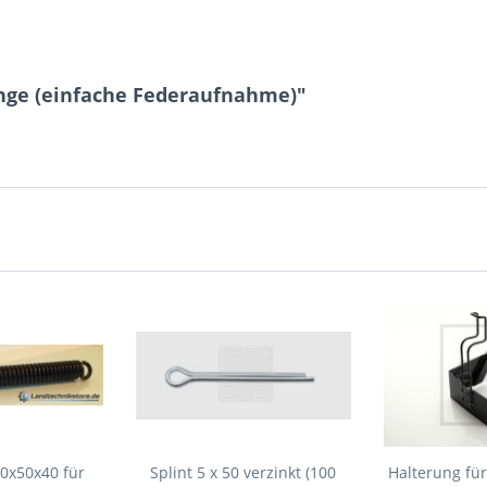
10 + 3 = ?
nge (einfache Federaufnahme)"
Ich ha
und stim
Mit * gek
Senden
0x50x40 für
Splint 5 x 50 verzinkt (100
Halterung fü