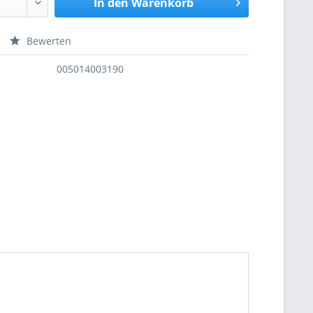
In den
Warenkorb
Bewerten
nfragen
005014003190