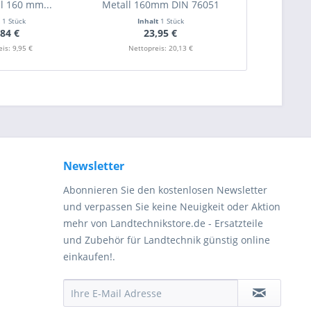
il 160 mm...
Metall 160mm DIN 76051
mm) für
t
1 Stück
Inhalt
1 Stück
Inha
,84 €
23,95 €
3
is: 9,95 €
Nettopreis: 20,13 €
Nettopr
Newsletter
Abonnieren Sie den kostenlosen Newsletter
und verpassen Sie keine Neuigkeit oder Aktion
mehr von Landtechnikstore.de - Ersatzteile
und Zubehör für Landtechnik günstig online
einkaufen!.