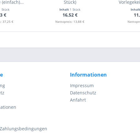
(einfach)...
Stück)
Vorlegeke
1 Stück
Inhalt
1 Stück
Inhal
3 €
16,52 €
11
: 37,25 €
Nettopreis: 13,88 €
Nettopre
ce
Informationen
ung
Impressum
tz
Datenschutz
Anfahrt
mationen
 Zahlungsbedingungen