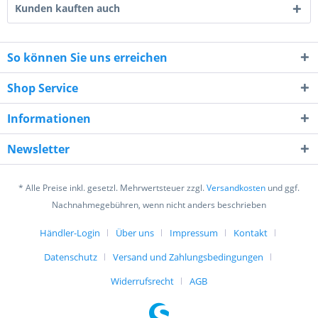
Kunden kauften auch
So können Sie uns erreichen
Shop Service
7 - 1 = ?
Informationen
Newsletter
* Alle Preise inkl. gesetzl. Mehrwertsteuer zzgl.
Versandkosten
und ggf.
Ich habe die
Datenschutzerklärung
gelesen,
Nachnahmegebühren, wenn nicht anders beschrieben
verstanden und stimme zu. *
Mit * gekennzeichnete Felder sind Pflichtfelder.
Händler-Login
Über uns
Impressum
Kontakt
Datenschutz
Versand und Zahlungsbedingungen
Senden
Widerrufsrecht
AGB