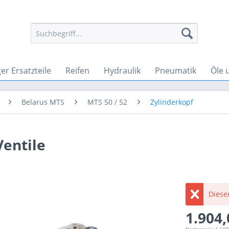
r Ersatzteile
Reifen
Hydraulik
Pneumatik
Öle 
Belarus MTS
MTS 50 / 52
Zylinderkopf
Ventile
Dieser
1.904,