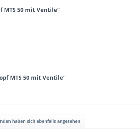
f MTS 50 mit Ventile"
7 * 1 = ?
opf MTS 50 mit Ventile"
Ich ha
und stim
Mit * gek
nden haben sich ebenfalls angesehen
Senden