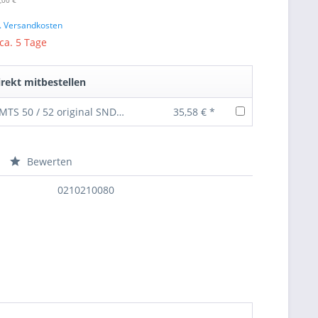
,00 €
l. Versandkosten
 ca. 5 Tage
rekt mitbestellen
Glühkerze MTS 50 / 52 original SND100B4T
35,58 € *
Bewerten
nfragen
0210210080