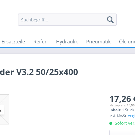
Ersatzteile
Reifen
Hydraulik
Pneumatik
Öle un
nder V3.2 50/25x400
17,26 
Nettopreis: 14,50
Inhalt:
1 Stück
inkl. MwSt.
zzg
Sofort ver