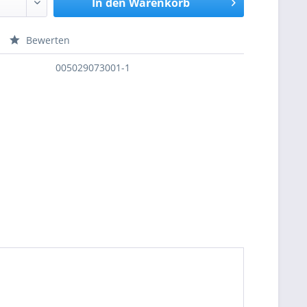
In den
Warenkorb
Bewerten
nfragen
005029073001-1