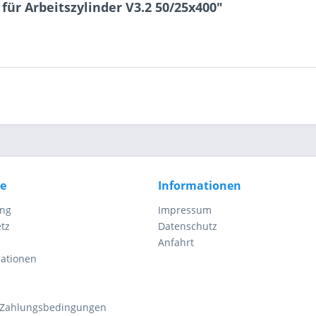
4 - 2 = ?
für Arbeitszylinder V3.2 50/25x400"
Ich ha
und stim
Mit * gek
Senden
ce
Informationen
ung
Impressum
tz
Datenschutz
Anfahrt
mationen
 Zahlungsbedingungen