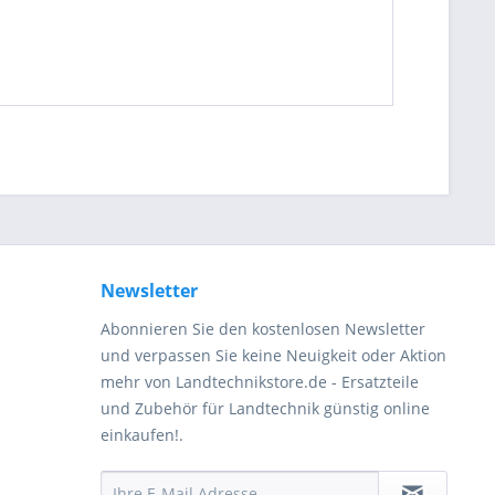
be die
Datenschutzerklärung
gelesen, verstanden
me zu. *
ennzeichnete Felder sind Pflichtfelder.
Newsletter
Abonnieren Sie den kostenlosen Newsletter
und verpassen Sie keine Neuigkeit oder Aktion
mehr von Landtechnikstore.de - Ersatzteile
und Zubehör für Landtechnik günstig online
einkaufen!.