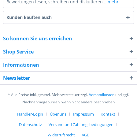
Bewertungen lesen, schreiben und diskutieren...
mehr
Kunden kauften auch
So können Sie uns erreichen
Shop Service
4 - 4 = ?
Informationen
Newsletter
* Alle Preise inkl. gesetzl. Mehrwertsteuer zzgl.
Versandkosten
und ggf.
Ich habe die
Datenschutzerklärung
gelesen,
Nachnahmegebühren, wenn nicht anders beschrieben
verstanden und stimme zu. *
Mit * gekennzeichnete Felder sind Pflichtfelder.
Händler-Login
Über uns
Impressum
Kontakt
Datenschutz
Versand und Zahlungsbedingungen
Senden
Widerrufsrecht
AGB