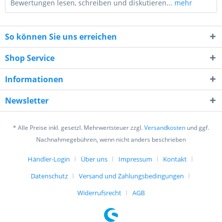
Bewertungen lesen, schreiben und diskutieren...
mehr
So können Sie uns erreichen
Shop Service
Informationen
10 - 8 = ?
Newsletter
* Alle Preise inkl. gesetzl. Mehrwertsteuer zzgl.
Versandkosten
und ggf.
Nachnahmegebühren, wenn nicht anders beschrieben
Händler-Login
Über uns
Impressum
Kontakt
Ich habe die
Datenschutzerklärung
gelesen,
verstanden und stimme zu. *
Datenschutz
Versand und Zahlungsbedingungen
Mit * gekennzeichnete Felder sind Pflichtfelder.
Widerrufsrecht
AGB
Senden