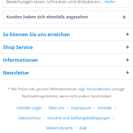
Bewertungen lesen, schreiben und diskutieren...
mehr
Kunden haben sich ebenfalls angesehen
So können Sie uns erreichen
Shop Service
8 - 6 = ?
Informationen
Newsletter
* Alle Preise inkl. gesetzl. Mehrwertsteuer zzgl.
Versandkosten
und ggf.
Ich habe die
Datenschutzerklärung
gelesen,
Nachnahmegebühren, wenn nicht anders beschrieben
verstanden und stimme zu. *
Händler-Login
Über uns
Impressum
Kontakt
Mit * gekennzeichnete Felder sind Pflichtfelder.
Datenschutz
Versand und Zahlungsbedingungen
Senden
Widerrufsrecht
AGB