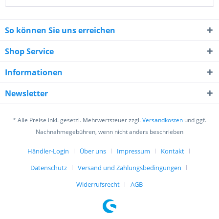
So können Sie uns erreichen
Shop Service
10 + 6 = ?
Informationen
Newsletter
* Alle Preise inkl. gesetzl. Mehrwertsteuer zzgl.
Versandkosten
und ggf.
Nachnahmegebühren, wenn nicht anders beschrieben
Ich habe die
Datenschutzerklärung
gelesen,
verstanden und stimme zu. *
Händler-Login
Über uns
Impressum
Kontakt
Mit * gekennzeichnete Felder sind Pflichtfelder.
Datenschutz
Versand und Zahlungsbedingungen
Senden
Widerrufsrecht
AGB