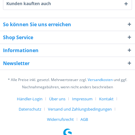
Kunden kauften auch
So können Sie uns erreichen
Shop Service
5 - 2 = ?
Informationen
Newsletter
* Alle Preise inkl. gesetzl. Mehrwertsteuer zzgl.
Versandkosten
und ggf.
Ich habe die
Datenschutzerklärung
gelesen,
Nachnahmegebühren, wenn nicht anders beschrieben
verstanden und stimme zu. *
Mit * gekennzeichnete Felder sind Pflichtfelder.
Händler-Login
Über uns
Impressum
Kontakt
Datenschutz
Versand und Zahlungsbedingungen
Senden
Widerrufsrecht
AGB