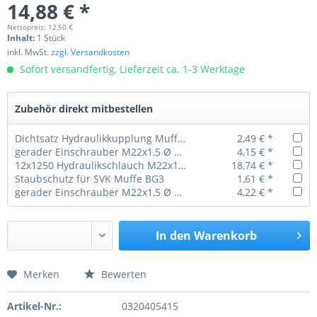
14,88 € *
Nettopreis: 12,50 €
Inhalt:
1 Stück
inkl. MwSt.
zzgl. Versandkosten
Sofort versandfertig, Lieferzeit ca. 1-3 Werktage
Zubehör direkt mitbestellen
Dichtsatz Hydraulikkupplung Muffe BG3 Ø3,53 mm
2,49 € *
gerader Einschrauber M22x1,5 Ø 12 mm
4,15 € *
12x1250 Hydraulikschlauch M22x1,5 DKOL SW 27 beidseitig mit Überwurfmutter
18,74 € *
Staubschutz für SVK Muffe BG3
1,61 € *
gerader Einschrauber M22x1,5 Ø 15 mm
4,22 € *
In den
Warenkorb
Merken
Bewerten
Preis anfragen
Artikel-Nr.:
0320405415