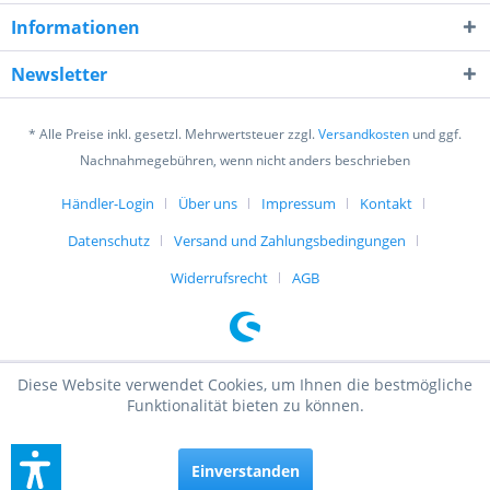
Informationen
Ich habe die
Datenschutzerklärung
gelesen,
verstanden und stimme zu. *
Newsletter
Mit * gekennzeichnete Felder sind Pflichtfelder.
Senden
* Alle Preise inkl. gesetzl. Mehrwertsteuer zzgl.
Versandkosten
und ggf.
Nachnahmegebühren, wenn nicht anders beschrieben
Händler-Login
Über uns
Impressum
Kontakt
Datenschutz
Versand und Zahlungsbedingungen
Widerrufsrecht
AGB
Diese Website verwendet Cookies, um Ihnen die bestmögliche
Funktionalität bieten zu können.
Einverstanden