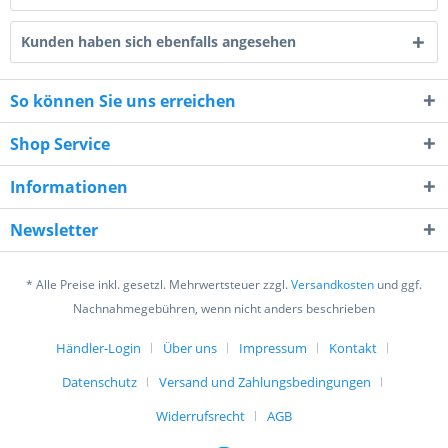
Kunden haben sich ebenfalls angesehen
So können Sie uns erreichen
Shop Service
8 + 5 = ?
Informationen
Newsletter
* Alle Preise inkl. gesetzl. Mehrwertsteuer zzgl.
Versandkosten
und ggf.
Ich habe die
Datenschutzerklärung
gelesen,
Nachnahmegebühren, wenn nicht anders beschrieben
verstanden und stimme zu. *
Händler-Login
Über uns
Impressum
Kontakt
Mit * gekennzeichnete Felder sind Pflichtfelder.
Datenschutz
Versand und Zahlungsbedingungen
Senden
Widerrufsrecht
AGB