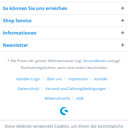
So können Sie uns erreichen
Shop Service
Informationen
2 * 9 = ?
Newsletter
* Alle Preise inkl. gesetzl. Mehrwertsteuer zzgl.
Versandkosten
und ggf.
Nachnahmegebühren, wenn nicht anders beschrieben
Händler-Login
Über uns
Impressum
Kontakt
Ich habe die
Datenschutzerklärung
gelesen,
verstanden und stimme zu. *
Datenschutz
Versand und Zahlungsbedingungen
Mit * gekennzeichnete Felder sind Pflichtfelder.
Widerrufsrecht
AGB
Senden
Diese Website verwendet Cookies, um Ihnen die bestmögliche