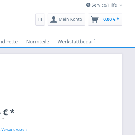
Service/Hilfe
Mein Konto
0,00 € *
nd Fette
Normteile
Werkstattbedarf
 € *
0 €
l. Versandkosten