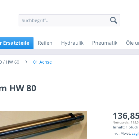
 Ersatzteile
Reifen
Hydraulik
Pneumatik
Öle u
0 / HW 60
01 Achse
m HW 80
136,85
Nettopreis: 115,0
Inhalt:
1 Stück
inkl. MwSt.
zzg