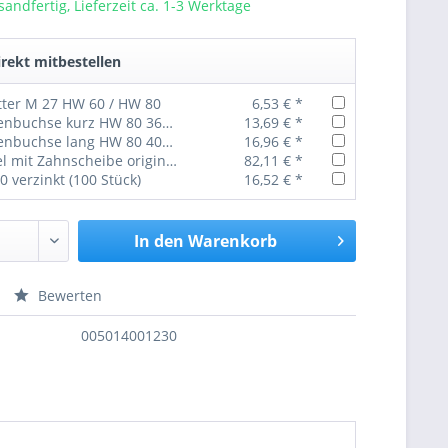
sandfertig, Lieferzeit ca. 1-3 Werktage
rekt mitbestellen
ter M 27 HW 60 / HW 80
6,53 € *
Bremswellenbuchse kurz HW 80 36x42x36
13,69 € *
Bremswellenbuchse lang HW 80 40x46x60
16,96 € *
Bremshebel mit Zahnscheibe original HW 80 / HW 60 014.001.240
82,11 € *
50 verzinkt (100 Stück)
16,52 € *
In den
Warenkorb
Bewerten
nfragen
005014001230