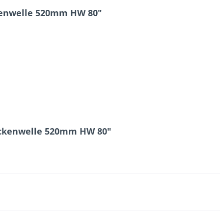
enwelle 520mm HW 80"
5 + 6 = ?
ockenwelle 520mm HW 80"
Ich ha
und stim
Mit * gek