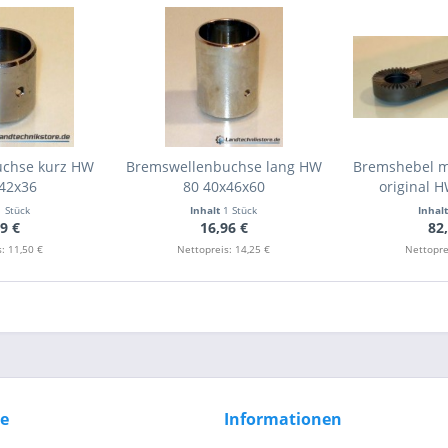
Senden
uchse kurz HW
Bremswellenbuchse lang HW
Bremshebel m
x42x36
80 40x46x60
original H
1 Stück
Inhalt
1 Stück
Inhal
9 €
16,96 €
82
: 11,50 €
Nettopreis: 14,25 €
Nettopre
ce
Informationen