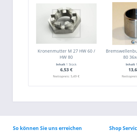
Kronenmutter M 27 HW 60 /
Bremswellenb
HW 80
80 36
Inhalt
1 Stück
Inhalt
6,53 €
13,6
Nettopreis: 5,49 €
Nettopreis
So können Sie uns erreichen
Shop Servi