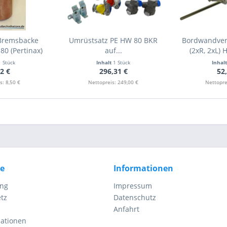
 Bremsbacke
Umrüstsatz PE HW 80 BKR
Bordwandvers
0 (Pertinax)
auf...
(2xR, 2xL) 
1 Stück
Inhalt
1 Stück
Inhal
2 €
296,31 €
52
s: 8,50 €
Nettopreis: 249,00 €
Nettopre
ce
Informationen
ung
Impressum
tz
Datenschutz
Anfahrt
mationen