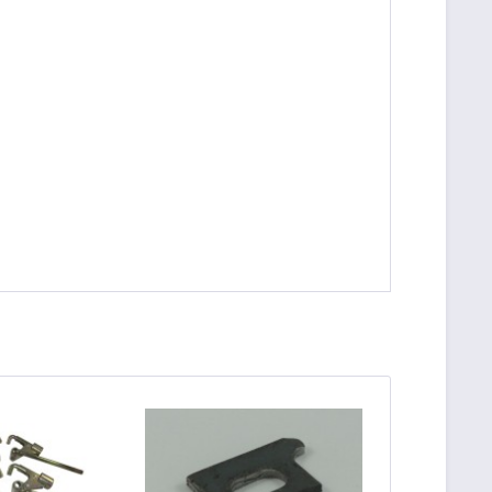
be die
Datenschutzerklärung
gelesen, verstanden
me zu. *
ennzeichnete Felder sind Pflichtfelder.