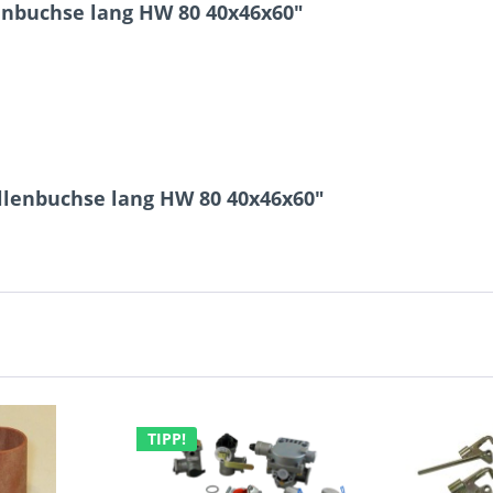
nbuchse lang HW 80 40x46x60"
1 + 1 = ?
lenbuchse lang HW 80 40x46x60"
Ich ha
und stim
Mit * gek
Senden
TIPP!