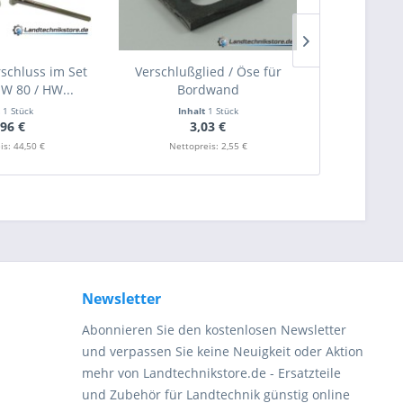
chluss im Set
Verschlußglied / Öse für
Nieten A 8
HW 80 / HW...
Bordwand
Bremsbel
t
1 Stück
Inhalt
1 Stück
Inha
,96 €
3,03 €
3
is: 44,50 €
Nettopreis: 2,55 €
Nettopr
Newsletter
Abonnieren Sie den kostenlosen Newsletter
und verpassen Sie keine Neuigkeit oder Aktion
mehr von Landtechnikstore.de - Ersatzteile
und Zubehör für Landtechnik günstig online