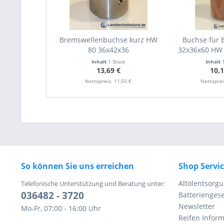
Bremswellenbuchse kurz HW
Buchse für
80 36x42x36
32x36x60 HW 8
Inhalt
1 Stück
Inhalt
13,69 €
10,1
Nettopreis: 11,50 €
Nettoprei
So können Sie uns erreichen
Shop Servi
Altölentsorg
Telefonische Unterstützung und Beratung unter:
036482 - 3720
Batteriengese
Newsletter
Mo-Fr, 07:00 - 16:00 Uhr
Reifen Infor