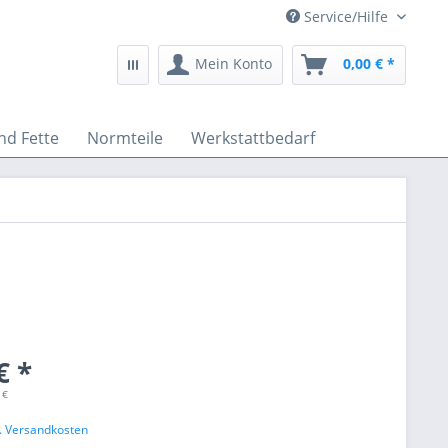
Service/Hilfe
Mein Konto
0,00 € *
nd Fette
Normteile
Werkstattbedarf
€ *
 €
l. Versandkosten