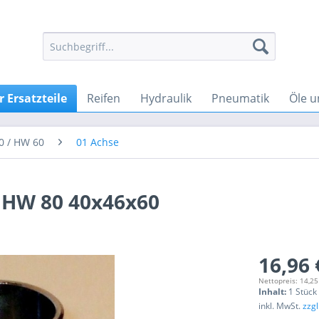
 Ersatzteile
Reifen
Hydraulik
Pneumatik
Öle u
0 / HW 60
01 Achse
 HW 80 40x46x60
16,96 
Nettopreis: 14,25
Inhalt:
1 Stück
inkl. MwSt.
zzg