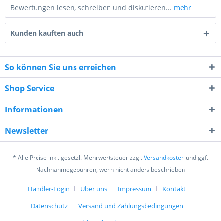
Bewertungen lesen, schreiben und diskutieren...
mehr
Kunden kauften auch
So können Sie uns erreichen
Shop Service
3 + 10 = ?
Informationen
Newsletter
* Alle Preise inkl. gesetzl. Mehrwertsteuer zzgl.
Versandkosten
und ggf.
Ich habe die
Datenschutzerklärung
gelesen,
Nachnahmegebühren, wenn nicht anders beschrieben
verstanden und stimme zu. *
Mit * gekennzeichnete Felder sind Pflichtfelder.
Händler-Login
Über uns
Impressum
Kontakt
Datenschutz
Versand und Zahlungsbedingungen
Senden