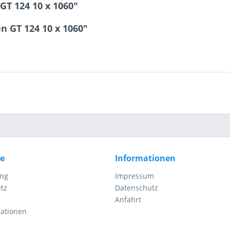
T 124 10 x 1060"
8 * 6 = ?
n GT 124 10 x 1060"
Ich ha
und stim
Mit * gek
Senden
ce
Informationen
ung
Impressum
tz
Datenschutz
Anfahrt
mationen