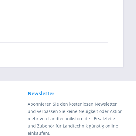
be die
Datenschutzerklärung
gelesen, verstanden
me zu. *
ennzeichnete Felder sind Pflichtfelder.
Newsletter
Abonnieren Sie den kostenlosen Newsletter
und verpassen Sie keine Neuigkeit oder Aktion
mehr von Landtechnikstore.de - Ersatzteile
und Zubehör für Landtechnik günstig online
einkaufen!.