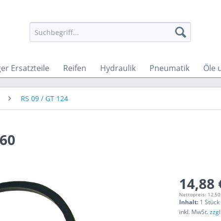
r Ersatzteile
Reifen
Hydraulik
Pneumatik
Öle 
RS 09 / GT 124
060
14,88 
Nettopreis: 12,50
Inhalt:
1 Stück
inkl. MwSt.
zzg