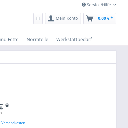
Service/Hilfe
Mein Konto
0,00 € *
und Fette
Normteile
Werkstattbedarf
€ *
 €
l. Versandkosten