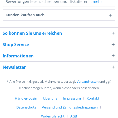
Bewertungen lesen, schreiben und diskutieren...
mehr
Kunden kauften auch
So können Sie uns erreichen
Shop Service
4 - 1 = ?
Informationen
Newsletter
* Alle Preise inkl. gesetzl. Mehrwertsteuer zzgl.
Versandkosten
und ggf.
Ich habe die
Datenschutzerklärung
gelesen,
Nachnahmegebühren, wenn nicht anders beschrieben
verstanden und stimme zu. *
Mit * gekennzeichnete Felder sind Pflichtfelder.
Händler-Login
Über uns
Impressum
Kontakt
Datenschutz
Versand und Zahlungsbedingungen
Senden
Widerrufsrecht
AGB