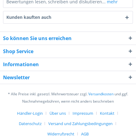
Bewertungen lesen, schreiben und diskutieren...
mehr
Kunden kauften auch
So können Sie uns erreichen
Shop Service
8 + 6 = ?
Informationen
Newsletter
* Alle Preise inkl. gesetzl. Mehrwertsteuer zzgl.
Versandkosten
und ggf.
Ich habe die
Datenschutzerklärung
gelesen,
Nachnahmegebühren, wenn nicht anders beschrieben
verstanden und stimme zu. *
Mit * gekennzeichnete Felder sind Pflichtfelder.
Händler-Login
Über uns
Impressum
Kontakt
Datenschutz
Versand und Zahlungsbedingungen
Senden
Widerrufsrecht
AGB