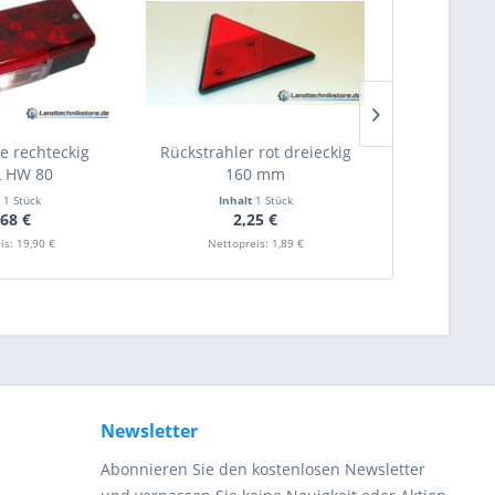
e rechteckig
Rückstrahler rot dreieckig
Radmutter C
 HW 80
160 mm
phosphati
t
1 Stück
Inhalt
1 Stück
Inha
,68 €
2,25 €
2
is: 19,90 €
Nettopreis: 1,89 €
Nettop
Newsletter
Abonnieren Sie den kostenlosen Newsletter