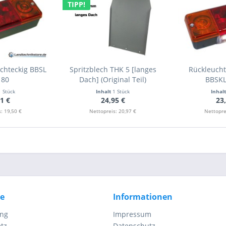
TIPP!
chteckig BBSL
Spritzblech THK 5 [langes
Rückleucht
 80
Dach] (Original Teil)
BBSKL
1 Stück
Inhalt
1 Stück
Inhal
1 €
24,95 €
23
: 19,50 €
Nettopreis: 20,97 €
Nettopre
ce
Informationen
ung
Impressum
tz
Datenschutz