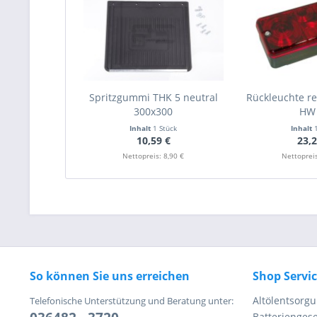
Spritzgummi THK 5 neutral
Rückleuchte re
300x300
HW
Inhalt
1 Stück
Inhalt
10,59 €
23,2
Nettopreis: 8,90 €
Nettopreis
So können Sie uns erreichen
Shop Servi
Altölentsorg
Telefonische Unterstützung und Beratung unter:
Batteriengese