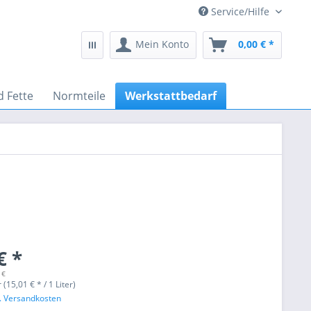
Service/Hilfe
Mein Konto
0,00 € *
d Fette
Normteile
Werkstattbedarf
€ *
 €
r (15,01 € * / 1 Liter)
l. Versandkosten