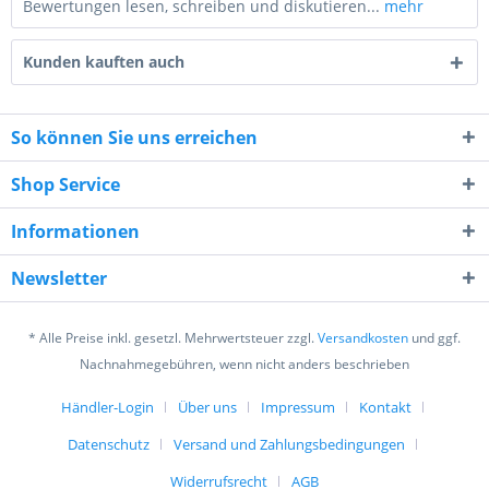
Bewertungen lesen, schreiben und diskutieren...
mehr
Kunden kauften auch
So können Sie uns erreichen
Shop Service
8 - 8 = ?
Informationen
Newsletter
* Alle Preise inkl. gesetzl. Mehrwertsteuer zzgl.
Versandkosten
und ggf.
Ich habe die
Datenschutzerklärung
gelesen,
Nachnahmegebühren, wenn nicht anders beschrieben
verstanden und stimme zu. *
Mit * gekennzeichnete Felder sind Pflichtfelder.
Händler-Login
Über uns
Impressum
Kontakt
Datenschutz
Versand und Zahlungsbedingungen
Senden
Widerrufsrecht
AGB