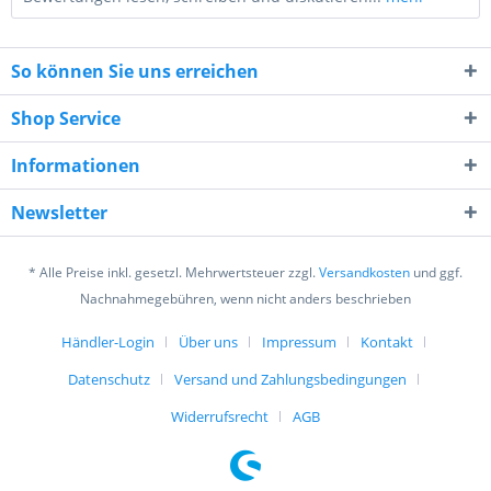
So können Sie uns erreichen
Shop Service
Informationen
7 * 10 = ?
Newsletter
* Alle Preise inkl. gesetzl. Mehrwertsteuer zzgl.
Versandkosten
und ggf.
Nachnahmegebühren, wenn nicht anders beschrieben
Händler-Login
Über uns
Impressum
Kontakt
Ich habe die
Datenschutzerklärung
gelesen,
Datenschutz
Versand und Zahlungsbedingungen
verstanden und stimme zu. *
Mit * gekennzeichnete Felder sind Pflichtfelder.
Widerrufsrecht
AGB
Senden