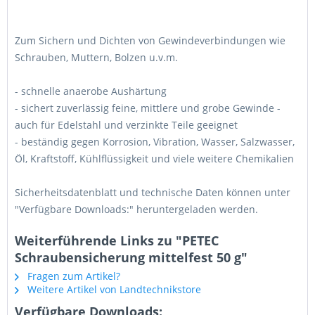
Zum Sichern und Dichten von Gewindeverbindungen wie
Schrauben, Muttern, Bolzen u.v.m.
- schnelle anaerobe Aushärtung
- sichert zuverlässig feine, mittlere und grobe Gewinde -
auch für Edelstahl und verzinkte Teile geeignet
1 * 3 = ?
- beständig gegen Korrosion, Vibration, Wasser, Salzwasser,
Öl, Kraftstoff, Kühlflüssigkeit und viele weitere Chemikalien
Sicherheitsdatenblatt und technische Daten können unter
"Verfügbare Downloads:" heruntergeladen werden.
Ich habe die
Datenschutzerklärung
gelesen,
Weiterführende Links zu "PETEC
verstanden und stimme zu. *
Schraubensicherung mittelfest 50 g"
Mit * gekennzeichnete Felder sind Pflichtfelder.
Fragen zum Artikel?
Weitere Artikel von Landtechnikstore
Senden
Verfügbare Downloads: