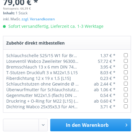
79,00 € *
Nettopreis: 66,39 €
Inhalt:
1 Stück
inkl. MwSt.
zzgl. Versandkosten
Sofort versandfertig, Lieferzeit ca. 1-3 Werktage
Zubehör direkt mitbestellen
Schlauchschelle S25/15 W1 für Bremsschlauch 13'
1,37 € *
Löseventil Wabco Zweileiter 9630010137
57,72 € *
Bremsschlauch 13 x 6 mm DIN 74310 (40m Bund)
3,95 € *
T-Stutzen Druckluft 3 x M22x1,5 L15
8,03 € *
Fiberdichtung 12 x 19 x 1,5 [L15]
0,23 € *
Schlauchstutzen ohne Gewinde Ø 13 mm
ab 2,44 € *
Überwurfmutter für Schlauchstutzen M22x1,5
ab 1,06 € *
Gegenmutter M22x1,5 (flach) DIN 74305
0,54 € *
Druckring + O-Ring für M22 [L15] (1 VPE = 100 Stück)
ab 0,60 € *
Dichtring Wabco 25x35x3,3 für AHSV und BKR
3,71 € *
In den
Warenkorb