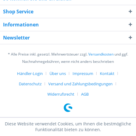
Shop Service
Informationen
Ich habe die
Datenschutzerklärung
gelesen,
Newsletter
verstanden und stimme zu. *
Mit * gekennzeichnete Felder sind Pflichtfelder.
* Alle Preise inkl. gesetzl. Mehrwertsteuer zzgl.
Versandkosten
und ggf.
Senden
Nachnahmegebühren, wenn nicht anders beschrieben
Händler-Login
Über uns
Impressum
Kontakt
Datenschutz
Versand und Zahlungsbedingungen
Widerrufsrecht
AGB
Diese Website verwendet Cookies, um Ihnen die bestmögliche
Funktionalität bieten zu können.