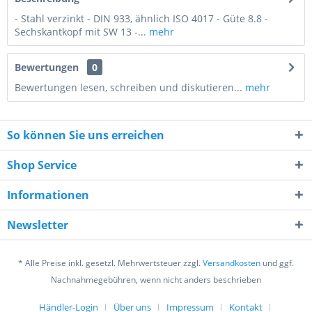
- Stahl verzinkt - DIN 933, ähnlich ISO 4017 - Güte 8.8 -
Sechskantkopf mit SW 13 -...
mehr
Bewertungen
0
Bewertungen lesen, schreiben und diskutieren...
mehr
So können Sie uns erreichen
Shop Service
Informationen
8 - 2 = ?
Newsletter
* Alle Preise inkl. gesetzl. Mehrwertsteuer zzgl.
Versandkosten
und ggf.
Nachnahmegebühren, wenn nicht anders beschrieben
Händler-Login
Über uns
Impressum
Kontakt
Ich habe die
Datenschutzerklärung
gelesen,