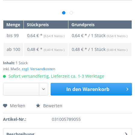
Menge
Stückpreis
Grundpreis
bis
99
0,64 € *
0,64 € * / 1 Stück
(0,54 € Netto )
(0,54 € Netto )
ab
100
0,48 € *
0,48 € * / 1 Stück
(0,40 € Netto )
(0,40 € Netto )
Inhalt:
1 Stück
inkl. MwSt.
zzgl. Versandkosten
Sofort versandfertig, Lieferzeit ca. 1-3 Werktage
In den
Warenkorb
Merken
Bewerten
Preis anfragen
Artikel-Nr.:
031005789055
Beschreibung